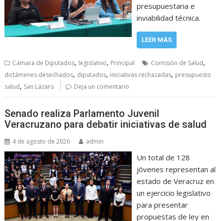
presupuestaria e
inviabilidad técnica.
LEER MÁS
,
,
,
Cámara de Diputados
legislativo
Principal
Comisión de Salud
,
,
,
dictámenes desechados
diputados
iniciativas rechazadas
presupuesto
,
salud
San Lázaro
Deja un comentario
Senado realiza Parlamento Juvenil
Veracruzano para debatir iniciativas de salud
4 de agosto de 2026
admin
Un total de 128
jóvenes representan al
estado de Veracruz en
un ejercicio legislativo
para presentar
propuestas de ley en