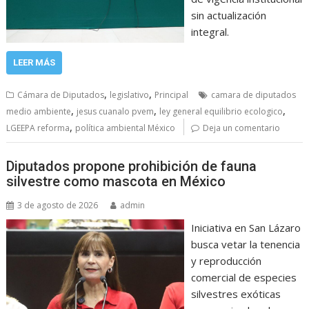
sin actualización
integral.
LEER MÁS
,
,
Cámara de Diputados
legislativo
Principal
camara de diputados
,
,
,
medio ambiente
jesus cuanalo pvem
ley general equilibrio ecologico
,
LGEEPA reforma
política ambiental México
Deja un comentario
Diputados propone prohibición de fauna
silvestre como mascota en México
3 de agosto de 2026
admin
Iniciativa en San Lázaro
busca vetar la tenencia
y reproducción
comercial de especies
silvestres exóticas