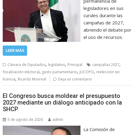
permanencia de
legisladores en sus
curules durante las
campañas de 2027,
abriendo el debate por
el uso de recursos.
LEER MÁS
,
,
,
Cámara de Diputados
legislativo
Principal
campañas 2027
,
,
,
fiscalización electoral
gasto parlamentario
JUCOPO
reelección sin
,
licencia
Ricardo Monreal
Deja un comentario
El Congreso busca moldear el presupuesto
2027 mediante un diálogo anticipado con la
SHCP
5 de agosto de 2026
admin
La Comisión de