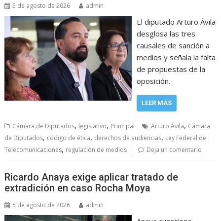
5 de agosto de 2026
admin
El diputado Arturo Ávila
desglosa las tres
causales de sanción a
medios y señala la falta
de propuestas de la
oposición.
LEER MÁS
,
,
,
Cámara de Diputados
legislativo
Principal
Arturo Ávila
Cámara
,
,
,
de Diputados
código de ética
derechos de audiencias
Ley Federal de
,
Telecomunicaciones
regulación de medios
Deja un comentario
Ricardo Anaya exige aplicar tratado de
extradición en caso Rocha Moya
5 de agosto de 2026
admin
Anaya cuestiona