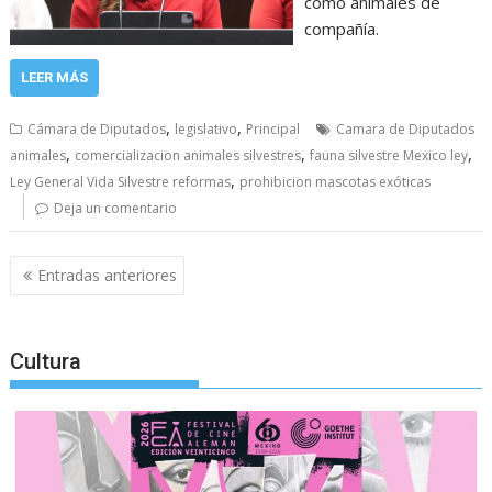
como animales de
compañía.
LEER MÁS
,
,
Cámara de Diputados
legislativo
Principal
Camara de Diputados
,
,
,
animales
comercializacion animales silvestres
fauna silvestre Mexico ley
,
Ley General Vida Silvestre reformas
prohibicion mascotas exóticas
Deja un comentario
Navegación
Entradas anteriores
de
entradas
Cultura