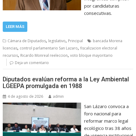
por candidaturas
consecutivas.
LEER MÁS
,
,
Cámara de Diputados
legislativo
Principal
bancada Morena
,
,
licencias
control parlamentario San Lazaro
fiscalizacion electoral
,
,
recursos
Ricardo Monreal reeleccion
voto bloque mayoritario
Deja un comentario
Diputados evalúan reforma a la Ley Ambiental
LGEEPA promulgada en 1988
4 de agosto de 2026
admin
San Lázaro convoca a
foro nacional para
reformar marco legal
ecológico tras 38 años
de vigencia institucional