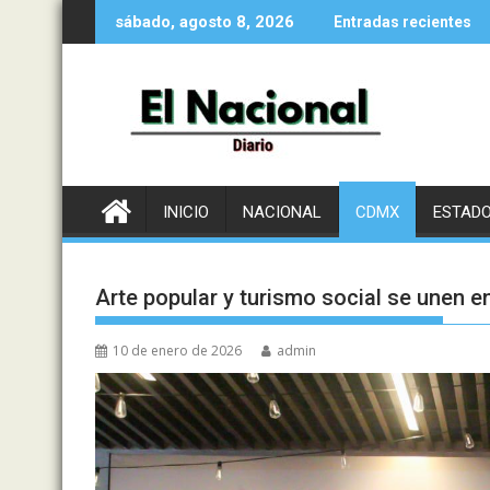
Saltar
sábado, agosto 8, 2026
Entradas recientes
al
contenido
INICIO
NACIONAL
CDMX
ESTAD
Arte popular y turismo social se unen 
10 de enero de 2026
admin