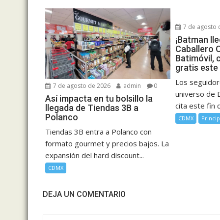
7 de agosto 
¡Batman ll
Caballero 
Batimóvil, 
gratis este
Los seguidor
7 de agosto de 2026
admin
0
universo de 
Así impacta en tu bolsillo la
cita este fin d
llegada de Tiendas 3B a
Polanco
CDMX
Princip
Tiendas 3B entra a Polanco con
formato gourmet y precios bajos. La
expansión del hard discount...
CDMX
DEJA UN COMENTARIO