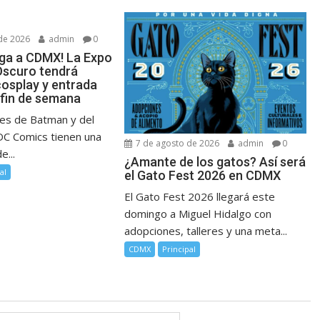
de 2026
admin
0
ega a CDMX! La Expo
Oscuro tendrá
cosplay y entrada
 fin de semana
es de Batman y del
DC Comics tienen una
7 de agosto de 2026
admin
0
e...
¿Amante de los gatos? Así será
al
el Gato Fest 2026 en CDMX
El Gato Fest 2026 llegará este
domingo a Miguel Hidalgo con
adopciones, talleres y una meta...
CDMX
Principal