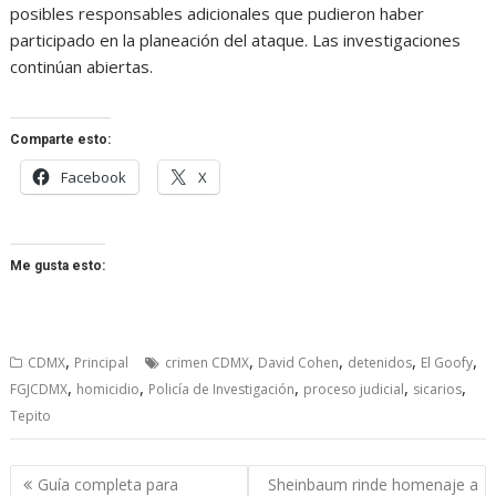
posibles responsables adicionales que pudieron haber
participado en la planeación del ataque. Las investigaciones
continúan abiertas.
Comparte esto:
Facebook
X
Me gusta esto:
,
,
,
,
,
CDMX
Principal
crimen CDMX
David Cohen
detenidos
El Goofy
,
,
,
,
,
FGJCDMX
homicidio
Policía de Investigación
proceso judicial
sicarios
Tepito
Navegación
Guía completa para
Sheinbaum rinde homenaje a