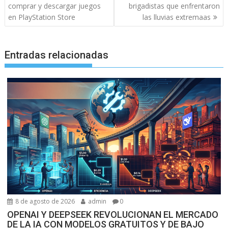
de
comprar y descargar juegos
brigadistas que enfrentaron
entradas
en PlayStation Store
las lluvias extremaas
Entradas relacionadas
8 de agosto de 2026
admin
0
OPENAI Y DEEPSEEK REVOLUCIONAN EL MERCADO
DE LA IA CON MODELOS GRATUITOS Y DE BAJO