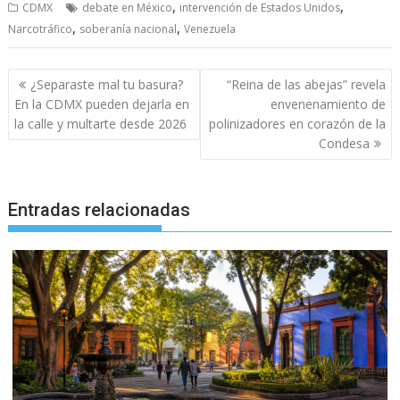
,
,
CDMX
debate en México
intervención de Estados Unidos
,
,
Narcotráfico
soberanía nacional
Venezuela
Navegación
¿Separaste mal tu basura?
“Reina de las abejas” revela
de
En la CDMX pueden dejarla en
envenenamiento de
entradas
la calle y multarte desde 2026
polinizadores en corazón de la
Condesa
Entradas relacionadas