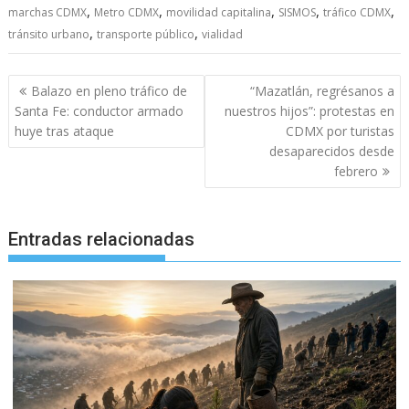
,
,
,
,
,
marchas CDMX
Metro CDMX
movilidad capitalina
SISMOS
tráfico CDMX
,
,
tránsito urbano
transporte público
vialidad
Navegación
Balazo en pleno tráfico de
“Mazatlán, regrésanos a
de
Santa Fe: conductor armado
nuestros hijos”: protestas en
entradas
huye tras ataque
CDMX por turistas
desaparecidos desde
febrero
Entradas relacionadas