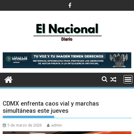
Saltar
al
contenido
CDMX enfrenta caos vial y marchas
simultáneas este jueves
5 de marzo de 2026
admin