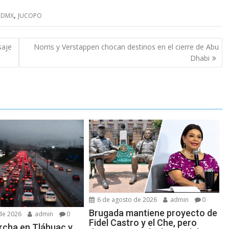
,
CDMX
JUCOPO
saje
Norris y Verstappen chocan destinos en el cierre de Abu
Dhabi
6 de agosto de 2026
admin
0
Brugada mantiene proyecto de
de 2026
admin
0
Fidel Castro y el Che, pero
archa en Tláhuac y