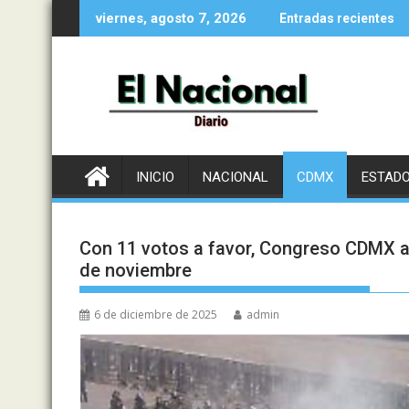
Saltar
viernes, agosto 7, 2026
Entradas recientes
al
contenido
INICIO
NACIONAL
CDMX
ESTAD
Con 11 votos a favor, Congreso CDMX ab
de noviembre
6 de diciembre de 2025
admin