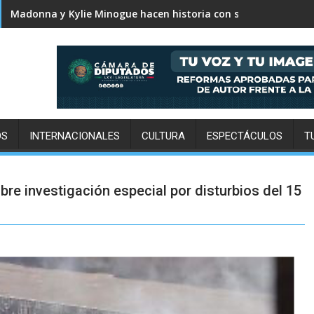
Karol G revela el tracklist de No me arrepiento de sentir tan
OS
INTERNACIONALES
CULTURA
ESPECTÁCULOS
T
re investigación especial por disturbios del 15