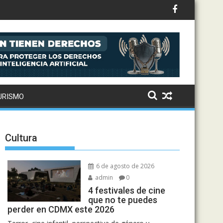
to: Drake, Bruno Mars y más estrellas se suman al álbum
URISMO
Cultura
6 de agosto de 2026
admin
0
4 festivales de cine
que no te puedes
perder en CDMX este 2026