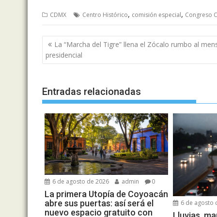
,
,
CDMX
Centro Histórico
comisión especial
Congreso 
Navegación
La “Marcha del Tigre” llena el Zócalo rumbo al men
de
presidencial
entradas
Entradas relacionadas
6 de agosto de 2026
admin
0
La primera Utopía de Coyoacán
abre sus puertas: así será el
6 de agosto 
nuevo espacio gratuito con
Lluvias, m