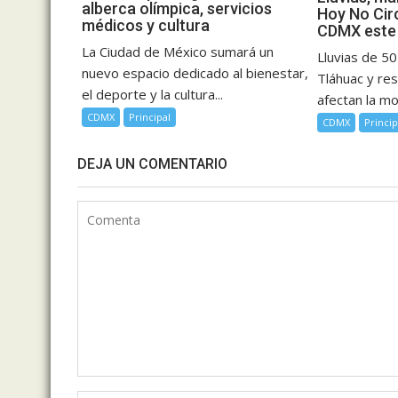
alberca olímpica, servicios
Hoy No Circ
médicos y cultura
CDMX este 
La Ciudad de México sumará un
Lluvias de 5
nuevo espacio dedicado al bienestar,
Tláhuac y res
el deporte y la cultura...
afectan la mov
CDMX
Principal
CDMX
Princip
DEJA UN COMENTARIO