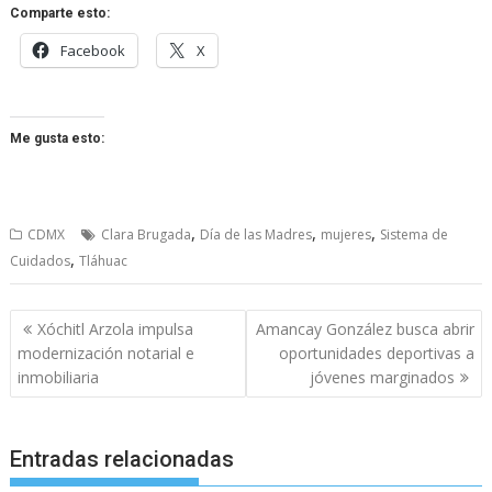
Comparte esto:
Facebook
X
Me gusta esto:
,
,
,
CDMX
Clara Brugada
Día de las Madres
mujeres
Sistema de
,
Cuidados
Tláhuac
Navegación
Xóchitl Arzola impulsa
Amancay González busca abrir
de
modernización notarial e
oportunidades deportivas a
entradas
inmobiliaria
jóvenes marginados
Entradas relacionadas