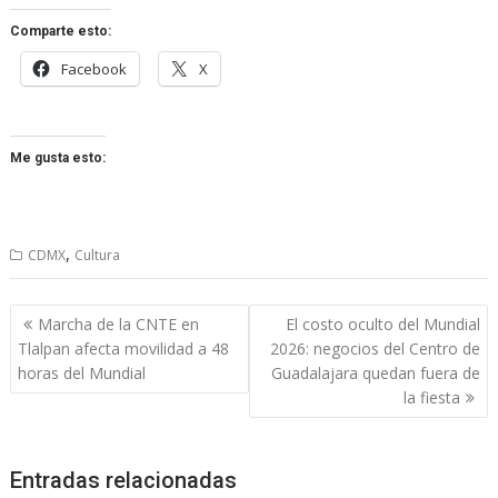
Comparte esto:
Facebook
X
Me gusta esto:
,
CDMX
Cultura
Navegación
Marcha de la CNTE en
El costo oculto del Mundial
de
Tlalpan afecta movilidad a 48
2026: negocios del Centro de
entradas
horas del Mundial
Guadalajara quedan fuera de
la fiesta
Entradas relacionadas