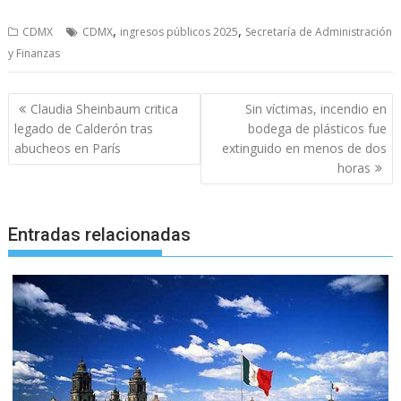
,
,
CDMX
CDMX
ingresos públicos 2025
Secretaría de Administración
y Finanzas
Navegación
Claudia Sheinbaum critica
Sin víctimas, incendio en
de
legado de Calderón tras
bodega de plásticos fue
entradas
abucheos en París
extinguido en menos de dos
horas
Entradas relacionadas