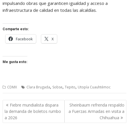
impulsando obras que garanticen igualdad y acceso a
infraestructura de calidad en todas las alcaldías.
Comparte esto:
Facebook
X
Me gusta esto:
,
,
,
CDMX
Clara Brugada
Sobse
Tepito
Utopía Cuauhtémoc
Navegación
Fiebre mundialista dispara
Sheinbaum refrenda respaldo
de
la demanda de boletos rumbo
a Fuerzas Armadas en visita a
entradas
a 2026
Chihuahua