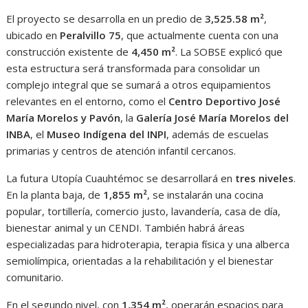
El proyecto se desarrolla en un predio de
3,525.58 m²
,
ubicado en
Peralvillo 75
, que actualmente cuenta con una
construcción existente de
4,450 m²
. La SOBSE explicó que
esta estructura será transformada para consolidar un
complejo integral que se sumará a otros equipamientos
relevantes en el entorno, como el
Centro Deportivo José
María Morelos y Pavón
, la
Galería José María Morelos del
INBA
, el
Museo Indígena del INPI
, además de escuelas
primarias y centros de atención infantil cercanos.
La futura Utopía Cuauhtémoc se desarrollará en
tres niveles
.
En la planta baja, de
1,855 m²
, se instalarán una cocina
popular, tortillería, comercio justo, lavandería, casa de día,
bienestar animal y un CENDI. También habrá áreas
especializadas para hidroterapia, terapia física y una alberca
semiolímpica, orientadas a la rehabilitación y el bienestar
comunitario.
En el segundo nivel, con
1,354 m²
, operarán espacios para