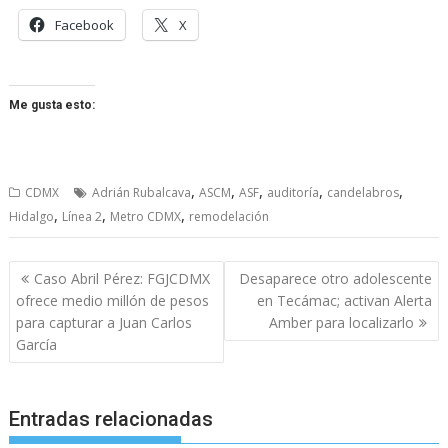
Facebook
X
Me gusta esto:
,
,
,
,
,
CDMX
Adrián Rubalcava
ASCM
ASF
auditoría
candelabros
,
,
,
Hidalgo
Línea 2
Metro CDMX
remodelación
Navegación
Caso Abril Pérez: FGJCDMX
Desaparece otro adolescente
de
ofrece medio millón de pesos
en Tecámac; activan Alerta
entradas
para capturar a Juan Carlos
Amber para localizarlo
García
Entradas relacionadas