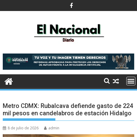
Saltar
al
contenido
Metro CDMX: Rubalcava defiende gasto de 224
mil pesos en candelabros de estación Hidalgo
8 de julio de 2026
admin