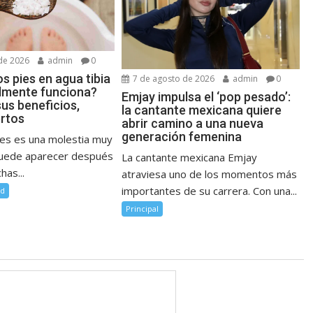
de 2026
admin
0
s pies en agua tibia
7 de agosto de 2026
admin
0
almente funciona?
Emjay impulsa el ‘pop pesado’:
us beneficios,
la cantante mexicana quiere
rtos
abrir camino a una nueva
generación femenina
pies es una molestia muy
uede aparecer después
La cantante mexicana Emjay
has...
atraviesa uno de los momentos más
importantes de su carrera. Con una...
ud
Principal