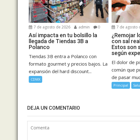
7 de agosto de 2026
admin
0
7 de agosto 
Así impacta en tu bolsillo la
¿Remojar lo
llegada de Tiendas 3B a
con sal re
Polanco
Estos son s
según expe
Tiendas 3B entra a Polanco con
El dolor de 
formato gourmet y precios bajos. La
común que p
expansión del hard discount...
de pasar muc
CDMX
Principal
Sal
DEJA UN COMENTARIO