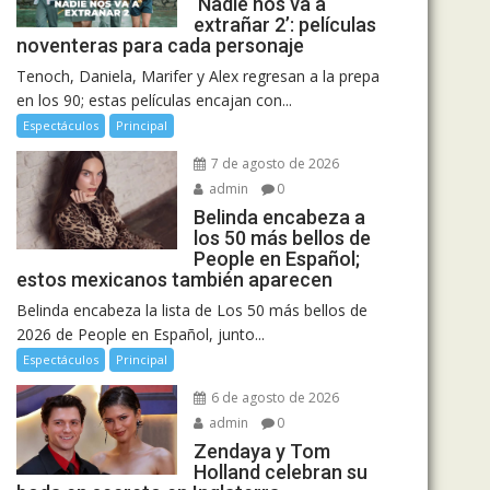
‘Nadie nos va a
extrañar 2’: películas
noventeras para cada personaje
Tenoch, Daniela, Marifer y Alex regresan a la prepa
en los 90; estas películas encajan con...
Espectáculos
Principal
7 de agosto de 2026
admin
0
Belinda encabeza a
los 50 más bellos de
People en Español;
estos mexicanos también aparecen
Belinda encabeza la lista de Los 50 más bellos de
2026 de People en Español, junto...
Espectáculos
Principal
6 de agosto de 2026
admin
0
Zendaya y Tom
Holland celebran su