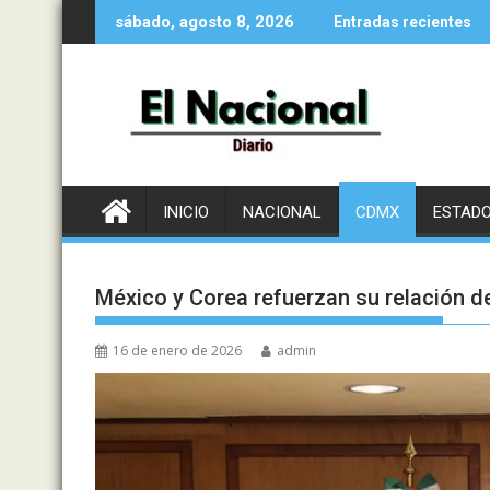
Saltar
sábado, agosto 8, 2026
Entradas recientes
al
contenido
INICIO
NACIONAL
CDMX
ESTAD
México y Corea refuerzan su relación 
16 de enero de 2026
admin