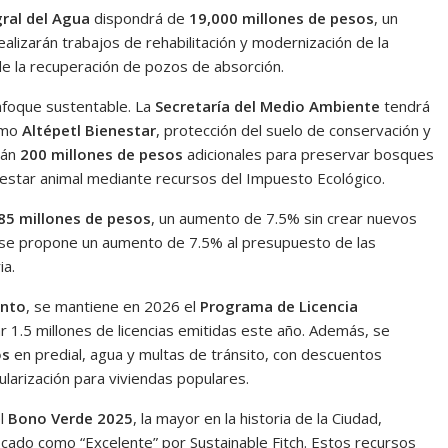
gral del Agua
dispondrá de
19,000 millones de pesos
, un
alizarán trabajos de rehabilitación y modernización de la
de la recuperación de pozos de absorción.
nfoque sustentable. La
Secretaría del Medio Ambiente
tendrá
omo
Altépetl Bienestar
, protección del suelo de conservación y
rán
200 millones de pesos
adicionales para preservar bosques
estar animal mediante recursos del Impuesto Ecológico.
85 millones de pesos
, un aumento de 7.5% sin crear nuevos
n se propone un aumento de 7.5% al presupuesto de las
ia.
ento
, se mantiene en 2026 el
Programa de Licencia
 1.5 millones de licencias emitidas este año. Además, se
os
en predial, agua y multas de tránsito, con descuentos
larización para viviendas populares.
el
Bono Verde 2025
, la mayor en la historia de la Ciudad,
ficado como “Excelente” por Sustainable Fitch. Estos recursos