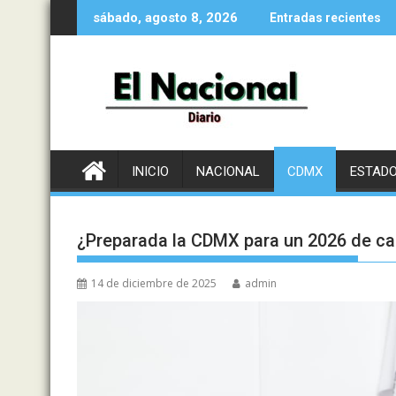
Saltar
sábado, agosto 8, 2026
Entradas recientes
al
contenido
INICIO
NACIONAL
CDMX
ESTAD
¿Preparada la CDMX para un 2026 de c
14 de diciembre de 2025
admin