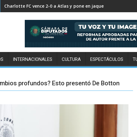
FC Cincinnati supera 2-0 a Pumas y decreta su eliminación in
OS
INTERNACIONALES
CULTURA
ESPECTÁCULOS
T
ambios profundos? Esto presentó De Botton