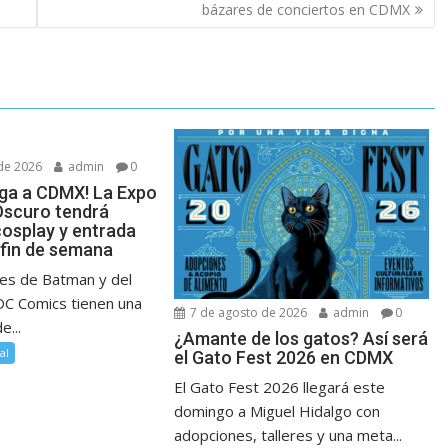
bázares de conciertos en CDMX
de 2026
admin
0
ega a CDMX! La Expo
Oscuro tendrá
cosplay y entrada
 fin de semana
es de Batman y del
DC Comics tienen una
7 de agosto de 2026
admin
0
e...
¿Amante de los gatos? Así será
al
el Gato Fest 2026 en CDMX
El Gato Fest 2026 llegará este
domingo a Miguel Hidalgo con
adopciones, talleres y una meta...