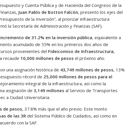
esupuesto y Cuenta Pública y de Hacienda del Congreso de la
 Finanzas,
Juan Pablo de Botton Falcón
, presentó los ejes del
 Presupuesto de la Inversión”, al priorizar infraestructura
rmó la Secretaría de Administración y Finanzas (SAF).
incremento de 31.2% en la inversión pública
, equivalente a
aumento acumulado de 55% en los primeros dos años de
ecursos provenientes del
Fideicomiso de Infraestructura,
ma recaude
10,000 millones de pesos
el próximo año.
con una asignación histórica de
43,749 millones de pesos
, 13%
presupuesto récord de
25,000 millones de pesos para el
mejoramiento integral de la infraestructura, así como la
na asignación de
3,149 millones
al Servicio de Transportes
c a Ciudad Universitaria.
s de pesos
, 37.8% más que el año previo. Este monto
sas de las 3R
del Sistema Público de Cuidados, así como en
acuerdo con la SAF.