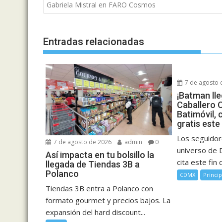
de
Gabriela Mistral en FARO Cosmos
entradas
Entradas relacionadas
7 de agosto 
¡Batman ll
Caballero 
Batimóvil, 
gratis este
Los seguidor
7 de agosto de 2026
admin
0
universo de 
Así impacta en tu bolsillo la
cita este fin d
llegada de Tiendas 3B a
Polanco
CDMX
Princip
Tiendas 3B entra a Polanco con
formato gourmet y precios bajos. La
expansión del hard discount...