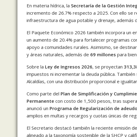
En materia hídrica, la
Secretaría de la Gestión Inte
incremento de 26.7% respecto a 2025. Con ello se re
infraestructura de agua potable y drenaje, además 
El Paquete Económico 2026 también incorpora un e
un aumento de 20.4% para fortalecer programas c
apoyo a comunidades rurales. Asimismo, se destina
y áreas naturales, además de
69 millones
para bien
Sobre la
Ley de Ingresos 2026
, se proyectan
313,3
impuestos ni incrementar la deuda pública. Tambié
Alcaldías, con una distribución proporcional e igualitar
Como parte del
Plan de Simplificación y Cumplimi
Permanente
con costo de 1,500 pesos, tras superar
anunció un
Programa de Regularización de adeud
amplios en multas y recargos y cuotas únicas de regu
El Secretario destacó también la reciente emisión d
alineado a la taxonomía sostenible de la SHCP y cali