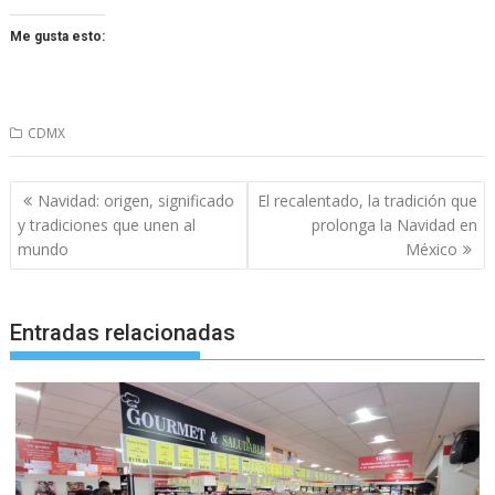
Me gusta esto:
CDMX
Navegación
Navidad: origen, significado
El recalentado, la tradición que
de
y tradiciones que unen al
prolonga la Navidad en
entradas
mundo
México
Entradas relacionadas