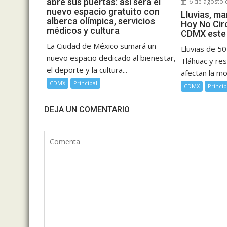
abre sus puertas: así será el
6 de agosto 
nuevo espacio gratuito con
Lluvias, m
alberca olímpica, servicios
Hoy No Circ
médicos y cultura
CDMX este 
La Ciudad de México sumará un
Lluvias de 5
nuevo espacio dedicado al bienestar,
Tláhuac y res
el deporte y la cultura...
afectan la mov
CDMX
Principal
CDMX
Princip
DEJA UN COMENTARIO