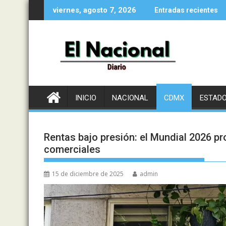
Saltar
viernes, agosto 7, 2026
Entradas recientes
al
contenido
INICIO
NACIONAL
CDMX
ESTAD
Rentas bajo presión: el Mundial 2026 p
comerciales
15 de diciembre de 2025
admin