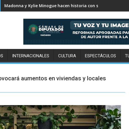
Karol G revela el tracklist de No me arrepiento de sentir tan
OS
INTERNACIONALES
CULTURA
ESPECTÁCULOS
T
rovocará aumentos en viviendas y locales