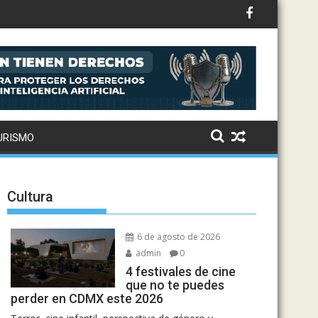
to: Drake, Bruno Mars y más estrellas se suman al álbum
URISMO
Cultura
6 de agosto de 2026
admin
0
4 festivales de cine
que no te puedes
perder en CDMX este 2026