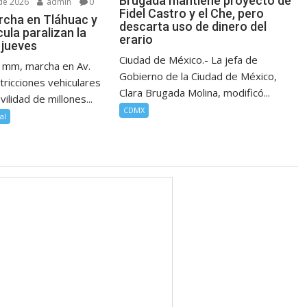
Brugada mantiene proyecto de
de 2026
admin
0
Fidel Castro y el Che, pero
archa en Tláhuac y
descarta uso de dinero del
ula paralizan la
erario
jueves
Ciudad de México.- La jefa de
0 mm, marcha en Av.
Gobierno de la Ciudad de México,
tricciones vehiculares
Clara Brugada Molina, modificó...
ilidad de millones...
CDMX
al