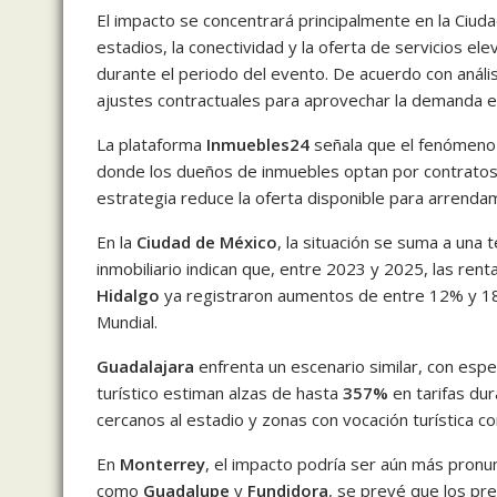
El impacto se concentrará principalmente en la Ciud
estadios, la conectividad y la oferta de servicios e
durante el periodo del evento. De acuerdo con análi
ajustes contractuales para aprovechar la demanda ex
La plataforma
Inmuebles24
señala que el fenómeno s
donde los dueños de inmuebles optan por contratos
estrategia reduce la oferta disponible para arrendami
En la
Ciudad de México
, la situación se suma a una
inmobiliario indican que, entre 2023 y 2025, las ren
Hidalgo
ya registraron aumentos de entre 12% y 18
Mundial.
Guadalajara
enfrenta un escenario similar, con espe
turístico estiman alzas de hasta
357%
en tarifas dur
cercanos al estadio y zonas con vocación turística co
En
Monterrey
, el impacto podría ser aún más pronu
como
Guadalupe
y
Fundidora
, se prevé que los pr