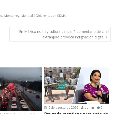
,
,
,
io
Monterrey
Mundial 2026
rentas en CDMX
“En México no hay cultura del pan”: comentario de chef
extranjero provoca indignación digital
6 de agosto de 2026
admin
0