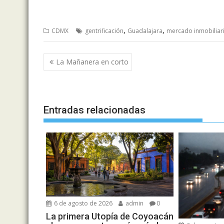
,
,
CDMX
gentrificación
Guadalajara
mercado inmobiliar
Navegación
La Mañanera en corto
de
entradas
Entradas relacionadas
6 de agosto de 2026
admin
0
La primera Utopía de Coyoacán