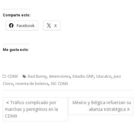
Comparte esto:
Facebook
X
Me gusta esto:
,
,
,
,
CDMX
Bad Bunny
detenciones
Estadio GNP
Iztacalco
Juez
,
,
Cívico
reventa de boletos
SSC CDMX
Navegación
Tráfico complicado por
México y Bélgica refuerzan su
de
marchas y peregrinos en la
alianza estratégica
entradas
CDMX