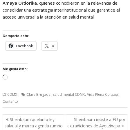
Amaya Ordorika
, quienes coincidieron en la relevancia de
consolidar una estrategia interinstitucional que garantice el
acceso universal a la atención en salud mental.
Comparte esto:
Facebook
X
Me gusta esto:
Cargando...
,
,
CDMX
Clara Brugada
salud mental CDMX
Vida Plena Corazón
Contento
Navegación
Sheinbaum adelanta ley
Sheinbaum insiste a EU por
de
salarial y marca agenda rumbo
extradiciones de Ayotzinapa