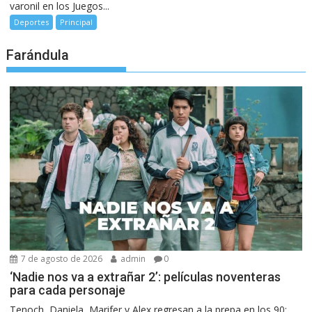
varonil en los Juegos...
Deportes
Principal
Farándula
7 de agosto de 2026
admin
0
‘Nadie nos va a extrañar 2’: películas noventeras
para cada personaje
Tenoch, Daniela, Marifer y Alex regresan a la prepa en los 90;