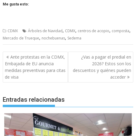
Me gusta esto:
,
,
,
,
CDMX
Árboles de Navidad
CDMX
centros de acopio
composta
,
,
Mercado de Trueque
nochebuenas
Sedema
Navegación
Ante protestas en la CDMX,
¿Vas a pagar el predial en
de
Embajada de EU anuncia
2026? Estos son los
entradas
medidas preventivas para citas
descuentos y quiénes pueden
de visa
acceder
Entradas relacionadas