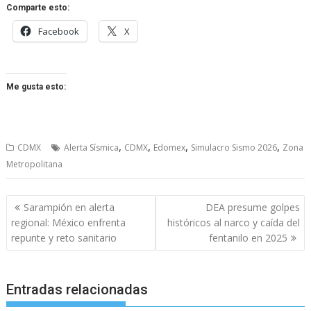
Comparte esto:
Facebook
X
Me gusta esto:
,
,
,
,
CDMX
Alerta Sísmica
CDMX
Edomex
Simulacro Sismo 2026
Zona
Metropolitana
Navegación
Sarampión en alerta
DEA presume golpes
de
regional: México enfrenta
históricos al narco y caída del
entradas
repunte y reto sanitario
fentanilo en 2025
Entradas relacionadas