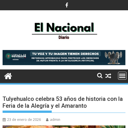
Saltar
al
contenido
Tulyehualco celebra 53 años de historia con la
Feria de la Alegría y el Amaranto
23 de enero de 2026
admin