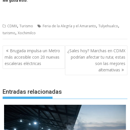
Me gusta esto:
,
,
,
CDMX
Turismo
Feria de la Alegría y el Amaranto
Tulyehualco
,
turismo
Xochimilco
Navegación
Brugada impulsa un Metro
¿Sales hoy? Marchas en CDMX
de
más accesible con 20 nuevas
podrían afectar tu ruta; estas
entradas
escaleras eléctricas
son las mejores
alternativas
Entradas relacionadas