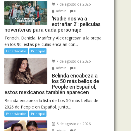
7 de agosto de 2026
admin
0
‘Nadie nos va a
extrañar 2’: películas
noventeras para cada personaje
Tenoch, Daniela, Marifer y Alex regresan a la prepa
en los 90; estas películas encajan con...
Espectáculos
Principal
7 de agosto de 2026
admin
0
Belinda encabeza a
los 50 más bellos de
People en Español;
estos mexicanos también aparecen
Belinda encabeza la lista de Los 50 más bellos de
2026 de People en Español, junto...
Espectáculos
Principal
6 de agosto de 2026
admin
0