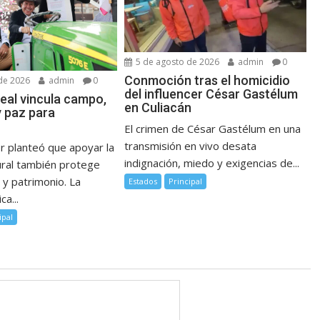
5 de agosto de 2026
admin
0
Conmoción tras el homicidio
de 2026
admin
0
del influencer César Gastélum
eal vincula campo,
en Culiacán
y paz para
El crimen de César Gastélum en una
transmisión en vivo desata
r planteó que apoyar la
indignación, miedo y exigencias de...
ural también protege
y patrimonio. La
Estados
Principal
ca...
ipal