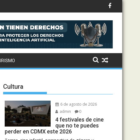
tral de Abasto
teligencia
URISMO
Cultura
6 de agosto de 2026
admin
0
4 festivales de cine
que no te puedes
perder en CDMX este 2026