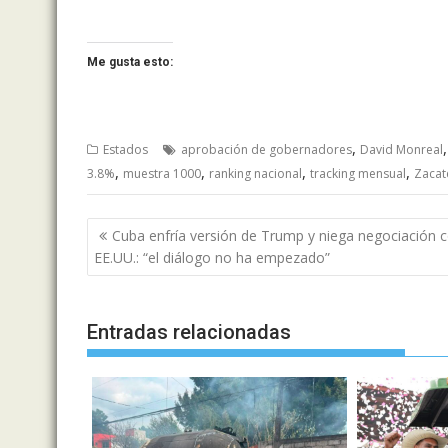
Me gusta esto:
,
Estados
aprobación de gobernadores
David Monreal
,
,
,
,
3.8%
muestra 1000
ranking nacional
tracking mensual
Zacat
Navegación
Cuba enfría versión de Trump y niega negociación 
de
EE.UU.: “el diálogo no ha empezado”
entradas
Entradas relacionadas