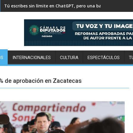
500 mil personas y 30 mil toneladas: el pulso diario de la Cen
Tú escribes sin límite en ChatGPT, pero una barra decide su in
OS
INTERNACIONALES
CULTURA
ESPECTÁCULOS
T
2% de aprobación en Zacatecas