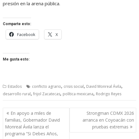
presión en la arena pública.
Comparte esto:
Facebook
X
Me gusta esto:
,
,
,
Estados
conflicto agrario
crisis social
David Monreal Ávila
,
,
,
desarrollo rural
frijol Zacatecas
política mexicana
Rodrigo Reyes
Navegación
En apoyo a miles de
Strongman CDMX 2026
de
familias, Gobernador David
arranca en Coyoacán con
entradas
Monreal Ávila lanza el
pruebas extremas
programa “Si Debes Años,