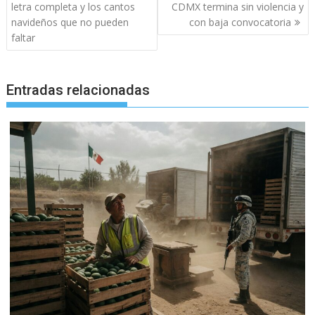
de
letra completa y los cantos
CDMX termina sin violencia y
entradas
navideños que no pueden
con baja convocatoria
faltar
Entradas relacionadas