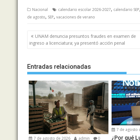
,
Nacional
calendario escolar 2026-2027
calendario SEP
,
,
de agosto
SEP
vacaciones de verano
Navegación
UNAM denuncia presuntos fraudes en examen de
de
ingreso a licenciatura; ya presentó acción penal
entradas
Entradas relacionadas
7 de agosto 
¿Por qué L
7 de agosto de 2026
admin
0