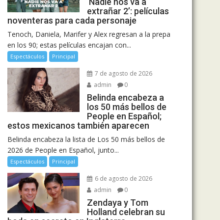
‘Nadie nos va a
extrañar 2’: películas
noventeras para cada personaje
Tenoch, Daniela, Marifer y Alex regresan a la prepa
en los 90; estas películas encajan con...
Espectáculos
Principal
7 de agosto de 2026
admin
0
Belinda encabeza a
los 50 más bellos de
People en Español;
estos mexicanos también aparecen
Belinda encabeza la lista de Los 50 más bellos de
2026 de People en Español, junto...
Espectáculos
Principal
6 de agosto de 2026
admin
0
Zendaya y Tom
Holland celebran su