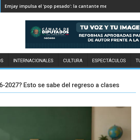
Columbus Crew supera 2-1 a Pachuca en la Leagues Cup
OS
INTERNACIONALES
CULTURA
ESPECTÁCULOS
T
26-2027? Esto se sabe del regreso a clases