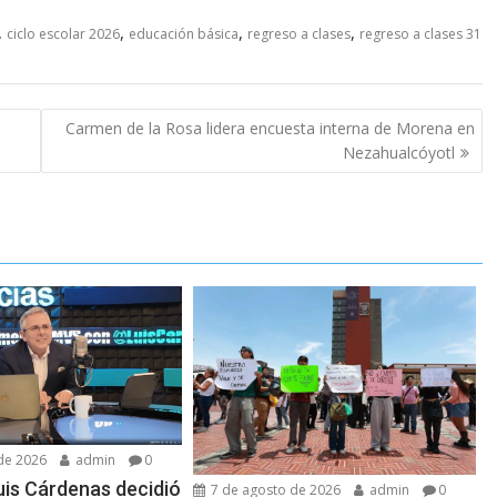
,
,
,
,
ciclo escolar 2026
educación básica
regreso a clases
regreso a clases 31
Carmen de la Rosa lidera encuesta interna de Morena en
Nezahualcóyotl
de 2026
admin
0
uis Cárdenas decidió
7 de agosto de 2026
admin
0