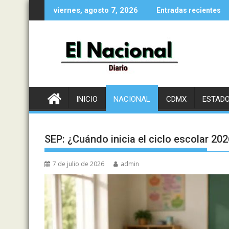
Saltar
viernes, agosto 7, 2026
Entradas recientes
al
contenido
INICIO
NACIONAL
CDMX
ESTAD
SEP: ¿Cuándo inicia el ciclo escolar 20
7 de julio de 2026
admin