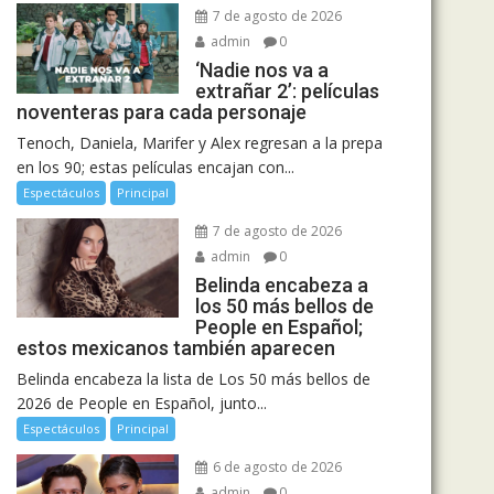
7 de agosto de 2026
admin
0
‘Nadie nos va a
extrañar 2’: películas
noventeras para cada personaje
Tenoch, Daniela, Marifer y Alex regresan a la prepa
en los 90; estas películas encajan con...
Espectáculos
Principal
7 de agosto de 2026
admin
0
Belinda encabeza a
los 50 más bellos de
People en Español;
estos mexicanos también aparecen
Belinda encabeza la lista de Los 50 más bellos de
2026 de People en Español, junto...
Espectáculos
Principal
6 de agosto de 2026
admin
0