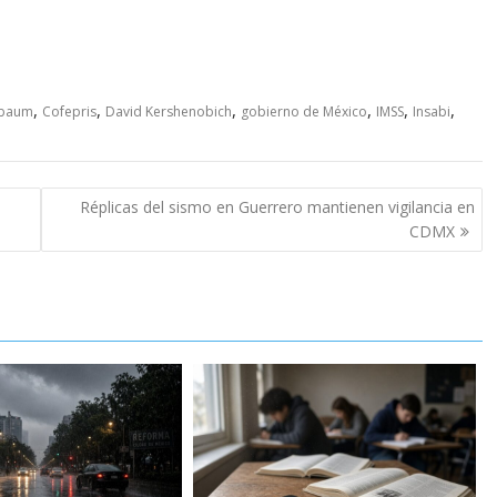
,
,
,
,
,
,
nbaum
Cofepris
David Kershenobich
gobierno de México
IMSS
Insabi
Réplicas del sismo en Guerrero mantienen vigilancia en
CDMX