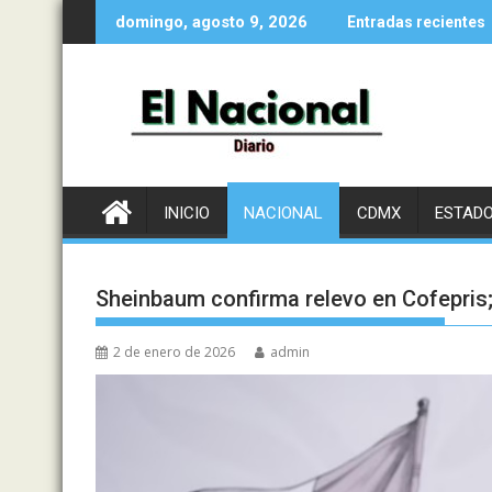
Saltar
domingo, agosto 9, 2026
Entradas recientes
al
contenido
INICIO
NACIONAL
CDMX
ESTAD
Sheinbaum confirma relevo en Cofepris;
2 de enero de 2026
admin