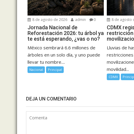
8 de agosto de 2026
admin
0
8 de agosto 
Jornada Nacional de
CDMX regist
Reforestación 2026: tu árbol ya
restricción
te está esperando, ¿vas o no?
movilizaci
México sembrará 6.6 millones de
Lluvias de h
árboles en un solo día, y uno puede
restricciones
llevar tu nombre....
movilizacione
movilidad...
Nacional
Principal
CDMX
Princip
DEJA UN COMENTARIO