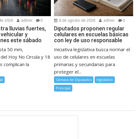
de 2026
admin
0
8 de agosto de 2026
admin
0
ra lluvias fuertes,
Diputados proponen regular
 vehicular y
celulares en escuelas básicas
ones este sábado
con ley de uso responsable
asta 50 mm,
Iniciativa legislativa busca normar el
 del Hoy No Circula y 18
uso de celulares en escuelas
s complican la
primarias y secundarias para
proteger el...
al
Cámara de Diputados
legislativo
Principal