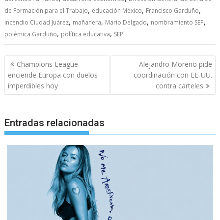
,
,
,
de Formación para el Trabajo
educación México
Francisco Garduño
,
,
,
,
incendio Ciudad Juárez
mañanera
Mario Delgado
nombramiento SEP
,
,
polémica Garduño
política educativa
SEP
Navegación
Champions League
Alejandro Moreno pide
de
enciende Europa con duelos
coordinación con EE. UU.
entradas
imperdibles hoy
contra carteles
Entradas relacionadas