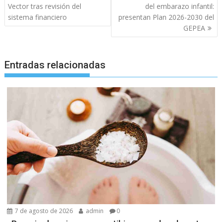
de
Vector tras revisión del
del embarazo infantil:
entradas
sistema financiero
presentan Plan 2026-2030 del
GEPEA
Entradas relacionadas
7 de agosto de 2026
admin
0