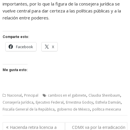
importantes, por lo que la figura de la consejera jurídica se
vuelve central para dar certeza a las políticas públicas y a la
relación entre poderes.
Comparte esto:
Facebook
X
Me gusta esto:
,
,
,
Nacional
Principal
cambios en el gabinete
Claudia Sheinbaum
,
,
,
,
Consejería Jurídica
Ejecutivo Federal
Ernestina Godoy
Esthela Damián
,
,
Fiscalía General de la República
gobierno de México
política mexicana
Navegación
Hacienda retira licencia a
CDMX va por la erradicación