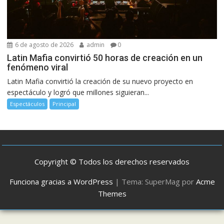
6 de agosto de 2026
admin
0
Latin Mafia convirtió 50 horas de creación en un
fenómeno viral
Latin Mafia convirtió la creación de su nuevo proyecto en
espectáculo y logró que millones siguieran...
Espectáculos
Principal
Copyright © Todos los derechos reservados
Funciona gracias a WordPress
|
Tema: SuperMag por
Acme
Themes