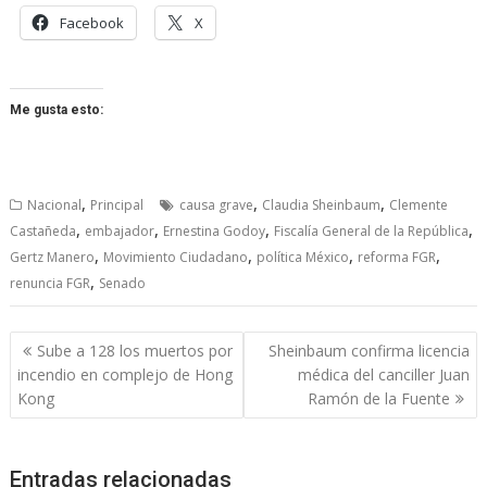
Facebook
X
Me gusta esto:
,
,
,
Nacional
Principal
causa grave
Claudia Sheinbaum
Clemente
,
,
,
,
Castañeda
embajador
Ernestina Godoy
Fiscalía General de la República
,
,
,
,
Gertz Manero
Movimiento Ciudadano
política México
reforma FGR
,
renuncia FGR
Senado
Navegación
Sube a 128 los muertos por
Sheinbaum confirma licencia
de
incendio en complejo de Hong
médica del canciller Juan
entradas
Kong
Ramón de la Fuente
Entradas relacionadas