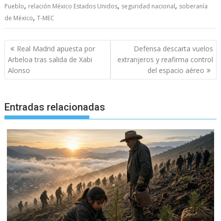
,
,
,
Pueblo
relación México Estados Unidos
seguridad nacional
soberanía
,
de México
T-MEC
Navegación
Real Madrid apuesta por
Defensa descarta vuelos
de
Arbeloa tras salida de Xabi
extranjeros y reafirma control
entradas
Alonso
del espacio aéreo
Entradas relacionadas