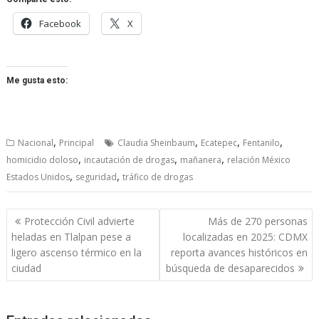
Facebook
X
Me gusta esto:
,
,
,
,
Nacional
Principal
Claudia Sheinbaum
Ecatepec
Fentanilo
,
,
,
homicidio doloso
incautación de drogas
mañanera
relación México
,
,
Estados Unidos
seguridad
tráfico de drogas
Navegación
Protección Civil advierte
Más de 270 personas
de
heladas en Tlalpan pese a
localizadas en 2025: CDMX
entradas
ligero ascenso térmico en la
reporta avances históricos en
ciudad
búsqueda de desaparecidos