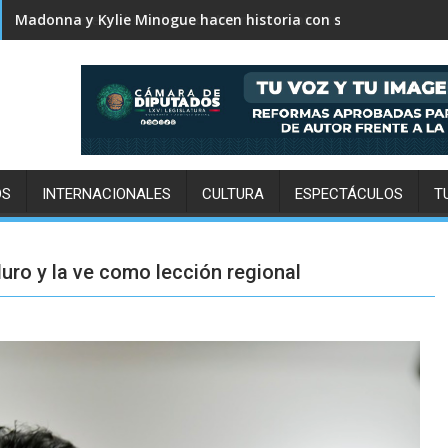
Karol G revela el tracklist de No me arrepiento de sentir tan
OS
INTERNACIONALES
CULTURA
ESPECTÁCULOS
T
ro y la ve como lección regional