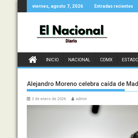
Saltar
viernes, agosto 7, 2026
Entradas recientes
al
contenido
INICIO
NACIONAL
CDMX
ESTAD
Alejandro Moreno celebra caída de Madu
3 de enero de 2026
admin