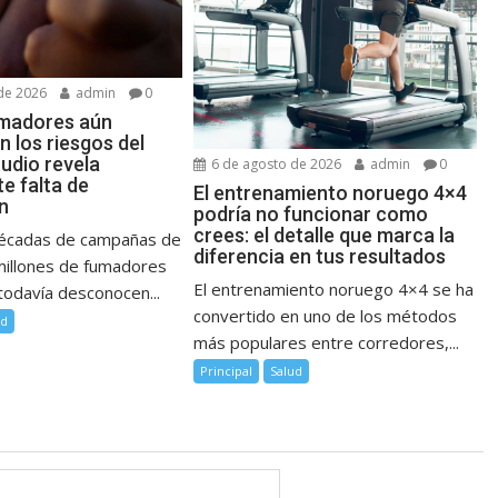
de 2026
admin
0
madores aún
 los riesgos del
udio revela
6 de agosto de 2026
admin
0
e falta de
El entrenamiento noruego 4×4
n
podría no funcionar como
crees: el detalle que marca la
décadas de campañas de
diferencia en tus resultados
millones de fumadores
El entrenamiento noruego 4×4 se ha
todavía desconocen...
convertido en uno de los métodos
ud
más populares entre corredores,...
Principal
Salud