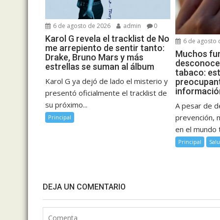
6 de agosto de 2026
admin
0
Karol G revela el tracklist de No
6 de agosto 
me arrepiento de sentir tanto:
Muchos fu
Drake, Bruno Mars y más
desconocen
estrellas se suman al álbum
tabaco: est
Karol G ya dejó de lado el misterio y
preocupant
informació
presentó oficialmente el tracklist de
su próximo...
A pesar de 
prevención, 
Principal
en el mundo 
Principal
Sal
DEJA UN COMENTARIO