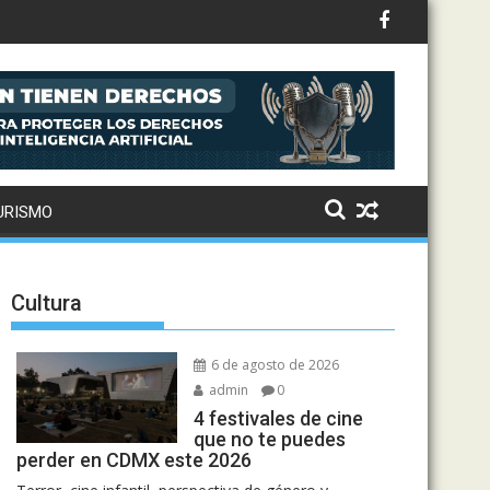
to: Drake, Bruno Mars y más estrellas se suman al álbum
URISMO
Cultura
6 de agosto de 2026
admin
0
4 festivales de cine
que no te puedes
perder en CDMX este 2026