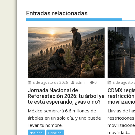
Entradas relacionadas
8 de agosto de 2026
admin
0
8 de agosto 
Jornada Nacional de
CDMX regist
Reforestación 2026: tu árbol ya
restricción
te está esperando, ¿vas o no?
movilizaci
México sembrará 6.6 millones de
Lluvias de h
árboles en un solo día, y uno puede
restricciones
llevar tu nombre....
movilizacione
movilidad...
Nacional
Principal