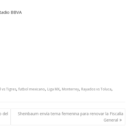
stadio BBVA
,
,
,
,
,
l vs Tigres
futbol mexicano
Liga MX
Monterrey
Rayados vs Toluca
o del
Sheinbaum envía terna femenina para renovar la Fiscalía
General