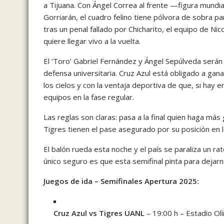
a Tijuana. Con Ángel Correa al frente —figura mundi
Gorriarán, el cuadro felino tiene pólvora de sobra pa
tras un penal fallado por Chicharito, el equipo de N
quiere llegar vivo a la vuelta.
El ‘Toro’ Gabriel Fernández y Ángel Sepúlveda serán 
defensa universitaria. Cruz Azul está obligado a gana
los cielos y con la ventaja deportiva de que, si hay
equipos en la fase regular.
Las reglas son claras: pasa a la final quien haga más
Tigres tienen el pase asegurado por su posición en l
El balón rueda esta noche y el país se paraliza un ra
único seguro es que esta semifinal pinta para dejarn
Juegos de ida – Semifinales Apertura 2025:
Cruz Azul vs Tigres UANL
– 19:00 h – Estadio Olí