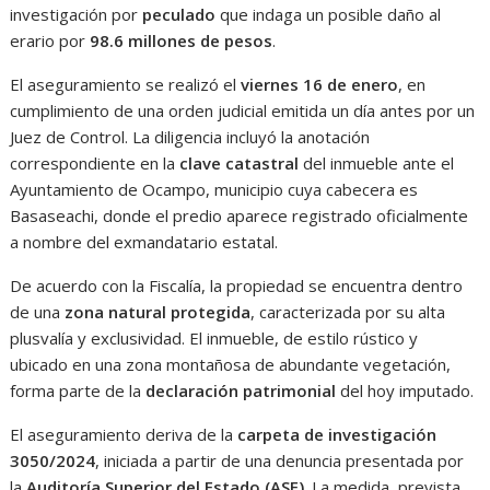
investigación por
peculado
que indaga un posible daño al
erario por
98.6 millones de pesos
.
El aseguramiento se realizó el
viernes 16 de enero
, en
cumplimiento de una orden judicial emitida un día antes por un
Juez de Control. La diligencia incluyó la anotación
correspondiente en la
clave catastral
del inmueble ante el
Ayuntamiento de Ocampo, municipio cuya cabecera es
Basaseachi, donde el predio aparece registrado oficialmente
a nombre del exmandatario estatal.
De acuerdo con la Fiscalía, la propiedad se encuentra dentro
de una
zona natural protegida
, caracterizada por su alta
plusvalía y exclusividad. El inmueble, de estilo rústico y
ubicado en una zona montañosa de abundante vegetación,
forma parte de la
declaración patrimonial
del hoy imputado.
El aseguramiento deriva de la
carpeta de investigación
3050/2024
, iniciada a partir de una denuncia presentada por
la
Auditoría Superior del Estado (ASE)
. La medida, prevista