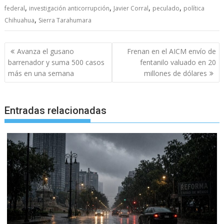
,
,
,
,
federal
investigación anticorrupción
Javier Corral
peculado
política
,
Chihuahua
Sierra Tarahumara
Navegación
Avanza el gusano
Frenan en el AICM envío de
de
barrenador y suma 500 casos
fentanilo valuado en 20
entradas
más en una semana
millones de dólares
Entradas relacionadas