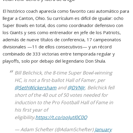
El histórico coach aparecía como favorito casi automático para
llegar a Canton, Ohio. Su currículum es difícil de igualar: ocho
Super Bowls en total, dos como coordinador defensivo con
los Giants y seis como entrenador en jefe de los Patriots,
además de nueve títulos de conferencia, 17 campeonatos
divisionales —11 de ellos consecutivos— y un récord
combinado de 333 victorias entre temporada regular y
playoffs, solo por debajo del legendario Don Shula.
Bill Belichick, the 8-time Super Bowl-winning
HC, is not a first-ballot Hall of Famer, per
@SethWickersham
and
@DVNJr
. Belichick fell
short of the 40 out of 50 votes needed for
induction to the Pro Football Hall of Fame in
his first year of
eligibility.
https://t.co/ooJutI0C0Q
— Adam Schefter (@AdamSchefter)
January