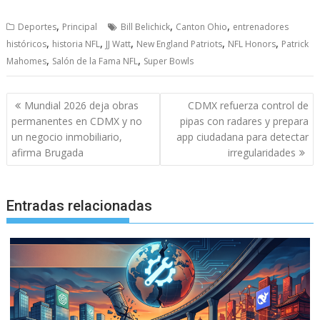
,
,
,
Deportes
Principal
Bill Belichick
Canton Ohio
entrenadores
,
,
,
,
,
históricos
historia NFL
JJ Watt
New England Patriots
NFL Honors
Patrick
,
,
Mahomes
Salón de la Fama NFL
Super Bowls
Navegación
Mundial 2026 deja obras
CDMX refuerza control de
de
permanentes en CDMX y no
pipas con radares y prepara
entradas
un negocio inmobiliario,
app ciudadana para detectar
afirma Brugada
irregularidades
Entradas relacionadas