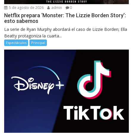
5 de agosto de 2026
admin
0
Netflix prepara ‘Monster: The Lizzie Borden Story’:
esto sabemos
La serie de Ryan Murphy abordará el caso de Lizzie Borden; Ella
Beatty protagoniza la cuarta...
Espectáculos
Principal