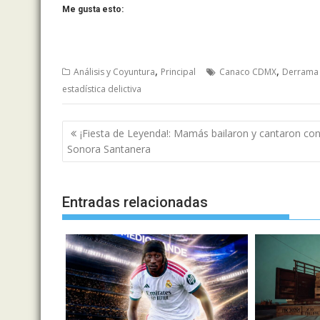
Me gusta esto:
,
,
Análisis y Coyuntura
Principal
Canaco CDMX
Derrama
estadística delictiva
Navegación
¡Fiesta de Leyenda!: Mamás bailaron y cantaron con
de
Sonora Santanera
entradas
Entradas relacionadas