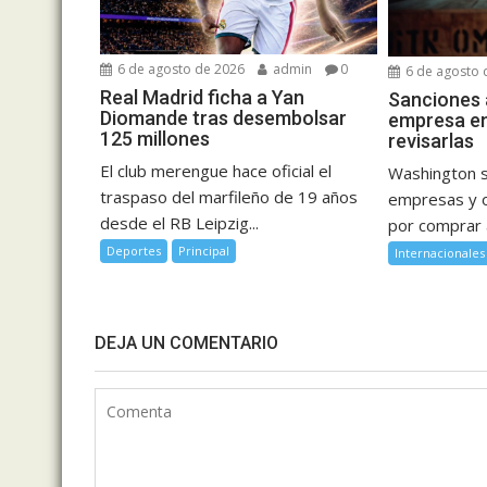
6 de agosto de 2026
admin
0
6 de agosto 
Real Madrid ficha a Yan
Sanciones 
Diomande tras desembolsar
empresa en
125 millones
revisarlas
El club merengue hace oficial el
Washington s
traspaso del marfileño de 19 años
empresas y o
desde el RB Leipzig...
por comprar a
Deportes
Principal
Internacionales
DEJA UN COMENTARIO