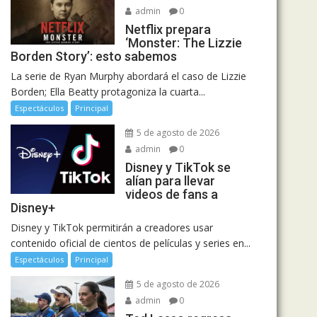
admin
0
Netflix prepara
‘Monster: The Lizzie
Borden Story’: esto sabemos
La serie de Ryan Murphy abordará el caso de Lizzie
Borden; Ella Beatty protagoniza la cuarta...
Espectáculos
Principal
5 de agosto de 2026
admin
0
Disney y TikTok se
alían para llevar
videos de fans a
Disney+
Disney y TikTok permitirán a creadores usar
contenido oficial de cientos de películas y series en...
Espectáculos
Principal
5 de agosto de 2026
admin
0