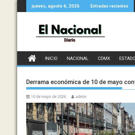
Saltar
jueves, agosto 6, 2026
Entradas recientes
al
contenido
INICIO
NACIONAL
CDMX
ESTAD
Derrama económica de 10 de mayo contr
10 de mayo de 2026
admin