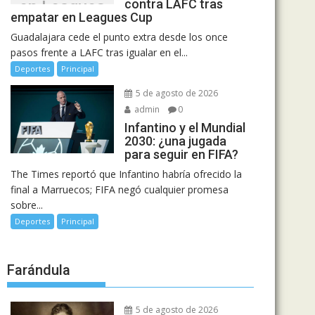
contra LAFC tras
en Leagues
empatar en Leagues Cup
Cup
Guadalajara cede el punto extra desde los once
pasos frente a LAFC tras igualar en el...
Deportes
Principal
5 de agosto de 2026
admin
0
Infantino y el Mundial
2030: ¿una jugada
para seguir en FIFA?
The Times reportó que Infantino habría ofrecido la
final a Marruecos; FIFA negó cualquier promesa
sobre...
Deportes
Principal
Farándula
5 de agosto de 2026