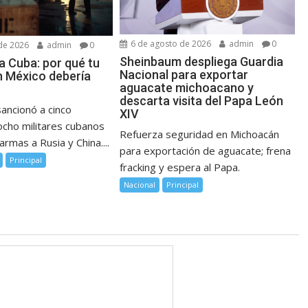
6 de agosto de 2026
admin
0
de 2026
admin
0
Sheinbaum despliega Guardia
a Cuba: por qué tu
Nacional para exportar
 México debería
aguacate michoacano y
descarta visita del Papa León
ancionó a cinco
XIV
cho militares cubanos
Refuerza seguridad en Michoacán
rmas a Rusia y China....
para exportación de aguacate; frena
Principal
fracking y espera al Papa.
Nacional
Principal