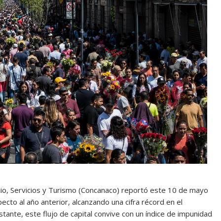
o, Servicios y Turismo (Concanaco) reportó este 10 de mayo
cto al año anterior, alcanzando una cifra récord en el
stante, este flujo de capital convive con un índice de impunidad