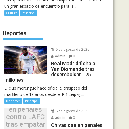
un gran espacio de encuentro para la...
Cultura
Principal
Deportes
6 de agosto de 2026
admin
0
Real Madrid ficha a
Yan Diomande tras
desembolsar 125
millones
El club merengue hace oficial el traspaso del
marfileño de 19 años desde el RB Leipzig...
Chivas cae
Deportes
Principal
en penales
6 de agosto de 2026
contra LAFC
admin
0
tras empatar
Chivas cae en penales