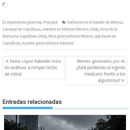
Cargando...
,
,
Experiencia gourmet
Principal
barbacoa en el Estado de México
,
,
Carnaval de Capulhuac
eventos en Edomex febrero 2026
Feria de la
,
,
Barbacoa Capulhuac 2026
feria gastronómica México
qué hacer en
,
Capulhuac
turismo gastronómico Edomex
Navegación
Kenia López Rabadán insta
Memes generados por IA:
de
en Anáhuac a romper techo
¿Está perdiendo el ingenio
entradas
de cristal
mexicano frente a los
algoritmos?
Entradas relacionadas