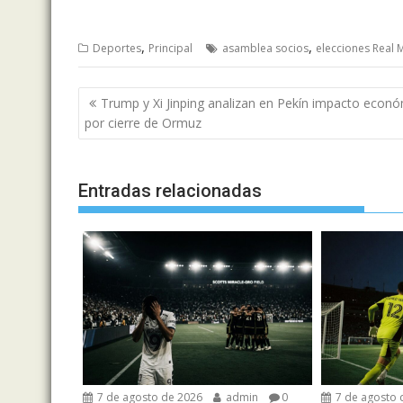
,
,
Deportes
Principal
asamblea socios
elecciones Real 
Navegación
Trump y Xi Jinping analizan en Pekín impacto econ
de
por cierre de Ormuz
entradas
Entradas relacionadas
7 de agosto de 2026
admin
0
7 de agosto 