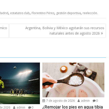
,
,
,
,
Madrid
estatutos club
Florentino Pérez
gestión deportiva
reelección.
ómico
Argentina, Bolivia y México agotarán sus recursos
naturales antes de agosto 2026
7 de agosto de 2026
admin
0
¿Remojar los pies en agua tibia
de 2026
admin
0