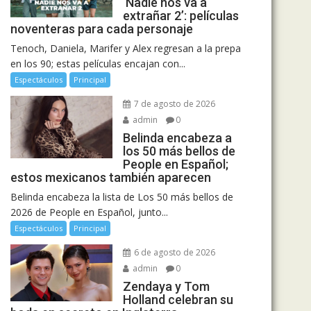
‘Nadie nos va a
extrañar 2’: películas
noventeras para cada personaje
Tenoch, Daniela, Marifer y Alex regresan a la prepa
en los 90; estas películas encajan con...
Espectáculos
Principal
7 de agosto de 2026
admin
0
Belinda encabeza a
los 50 más bellos de
People en Español;
estos mexicanos también aparecen
Belinda encabeza la lista de Los 50 más bellos de
2026 de People en Español, junto...
Espectáculos
Principal
6 de agosto de 2026
admin
0
Zendaya y Tom
Holland celebran su