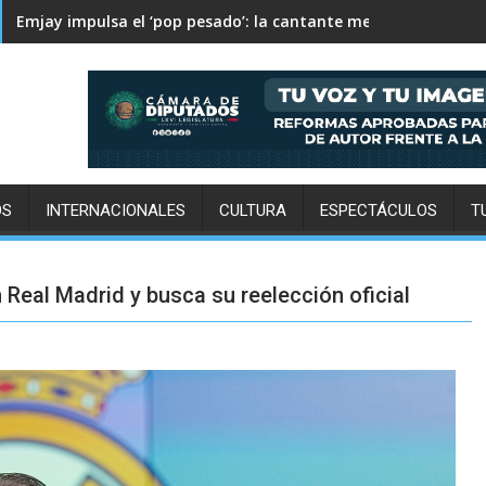
Columbus Crew supera 2-1 a Pachuca en la Leagues Cup
Emjay impulsa el ‘pop pesado’: la cantante mexicana quiere
OS
INTERNACIONALES
CULTURA
ESPECTÁCULOS
T
Real Madrid y busca su reelección oficial