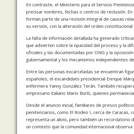
En contraste, el Ministerio para el Servicio Penitenc
precisar nombres, fechas o centros de reclusión. En 
forman parte de una revisión integral de causas re
su versión, con la alteración del orden constitucional y
La falta de información detallada ha generado críti
que advierten sobre la opacidad del proceso y la dific
oficiales y las documentadas por ONG y la oposición r
gubernamental y los mecanismos independientes de
Entre las personas excarceladas se encuentran figura
españoles, el excandidato presidencial Enrique Márqu
enfermera Yanny González Terán. También recuperaron
empresario italiano Mario Burlò, quienes permanecí
Desde el anuncio inicial, familiares de presos polít
penitenciarios, como El Rodeo I, cerca de Caracas, c
representa un alivio, pero también un recordatorio 
un contexto que la comunidad internacional observa 