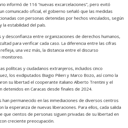
iario informó de 116 “nuevas excarcelaciones”, pero evitó
un comunicado oficial, el gobierno señaló que las medidas
lacionadas con personas detenidas por hechos vinculados, según
 la estabilidad del país.
cas y desconfianza entre organizaciones de derechos humanos,
ultad para verificar cada caso. La diferencia entre las cifras
efleja, una vez más, la distancia entre el discurso
 monitoreo.
s políticas y ciudadanos extranjeros, incluidos cinco
ez, los exdiputados Biagio Pilieri y Marco Bozo, así como la
 su libertad el cooperante italiano Alberto Trentini y el
an detenidos en Caracas desde finales de 2024.
icos han permanecido en las inmediaciones de diversos centros
on la esperanza de nuevas liberaciones. Para ellos, cada salida
de que cientos de personas siguen privadas de su libertad en
con creciente preocupación.