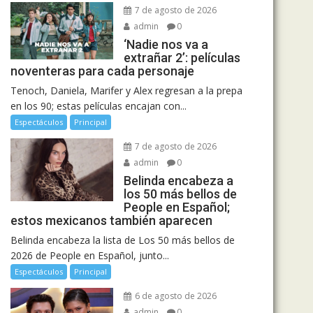
7 de agosto de 2026
admin
0
‘Nadie nos va a
extrañar 2’: películas
noventeras para cada personaje
Tenoch, Daniela, Marifer y Alex regresan a la prepa
en los 90; estas películas encajan con...
Espectáculos
Principal
7 de agosto de 2026
admin
0
Belinda encabeza a
los 50 más bellos de
People en Español;
estos mexicanos también aparecen
Belinda encabeza la lista de Los 50 más bellos de
2026 de People en Español, junto...
Espectáculos
Principal
6 de agosto de 2026
admin
0