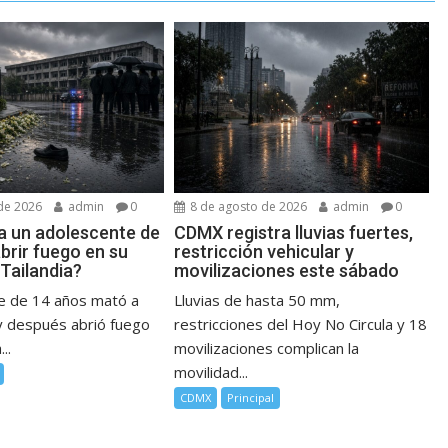
de 2026
admin
0
8 de agosto de 2026
admin
0
 a un adolescente de
CDMX registra lluvias fuertes,
brir fuego en su
restricción vehicular y
Tailandia?
movilizaciones este sábado
e de 14 años mató a
Lluvias de hasta 50 mm,
y después abrió fuego
restricciones del Hoy No Circula y 18
..
movilizaciones complican la
movilidad...
CDMX
Principal