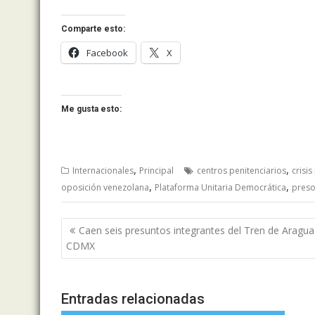
Comparte esto:
Facebook
X
Me gusta esto:
,
,
Internacionales
Principal
centros penitenciarios
crisis
,
,
oposición venezolana
Plataforma Unitaria Democrática
preso
Navegación
Caen seis presuntos integrantes del Tren de Aragua
de
CDMX
entradas
Entradas relacionadas