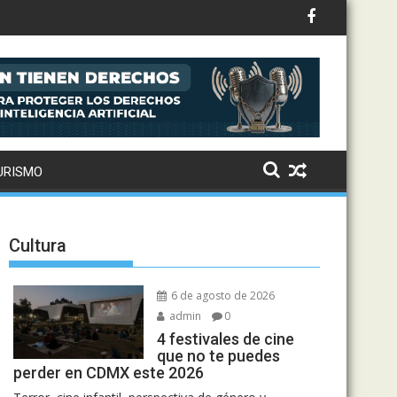
 esperando, ¿vas o no?
URISMO
Cultura
6 de agosto de 2026
admin
0
4 festivales de cine
que no te puedes
perder en CDMX este 2026