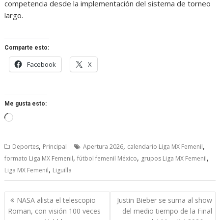
competencia desde la implementación del sistema de torneo
largo.
Comparte esto:
Facebook
X
Me gusta esto:
Cargando...
,
,
,
Deportes
Principal
Apertura 2026
calendario Liga MX Femenil
,
,
,
formato Liga MX Femenil
fútbol femenil México
grupos Liga MX Femenil
,
Liga MX Femenil
Liguilla
Navegación
NASA alista el telescopio
Justin Bieber se suma al show
de
Roman, con visión 100 veces
del medio tiempo de la Final