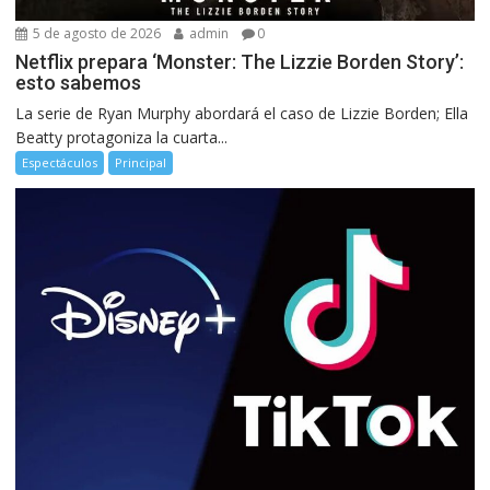
5 de agosto de 2026
admin
0
Netflix prepara ‘Monster: The Lizzie Borden Story’:
esto sabemos
La serie de Ryan Murphy abordará el caso de Lizzie Borden; Ella
Beatty protagoniza la cuarta...
Espectáculos
Principal