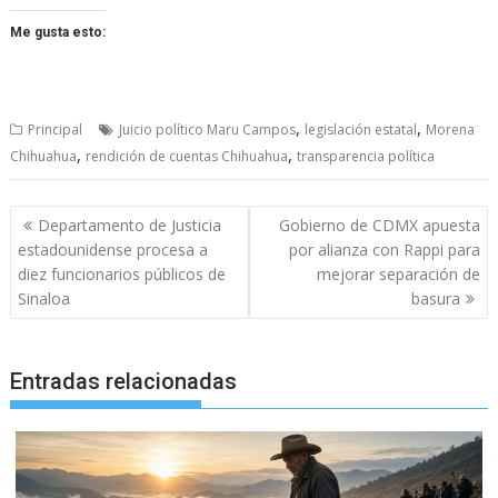
Me gusta esto:
,
,
Principal
Juicio político Maru Campos
legislación estatal
Morena
,
,
Chihuahua
rendición de cuentas Chihuahua
transparencia política
Navegación
Departamento de Justicia
Gobierno de CDMX apuesta
de
estadounidense procesa a
por alianza con Rappi para
entradas
diez funcionarios públicos de
mejorar separación de
Sinaloa
basura
Entradas relacionadas