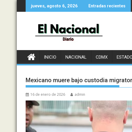
Saltar
jueves, agosto 6, 2026
Entradas recientes
al
contenido
INICIO
NACIONAL
CDMX
ESTAD
Mexicano muere bajo custodia migrator
16 de enero de 2026
admin