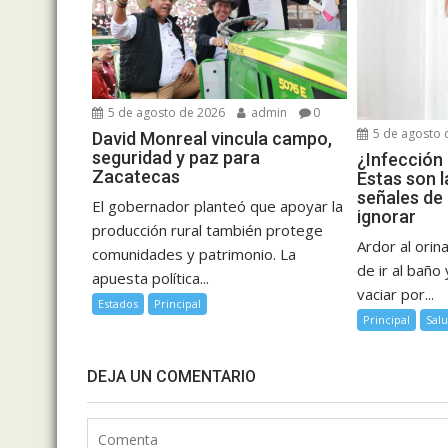
5 de agosto de 2026
admin
0
5 de agosto 
David Monreal vincula campo,
seguridad y paz para
¿Infección 
Zacatecas
Estas son l
señales de
El gobernador planteó que apoyar la
ignorar
producción rural también protege
Ardor al orin
comunidades y patrimonio. La
de ir al baño
apuesta política...
vaciar por...
Estados
Principal
Principal
Sal
DEJA UN COMENTARIO