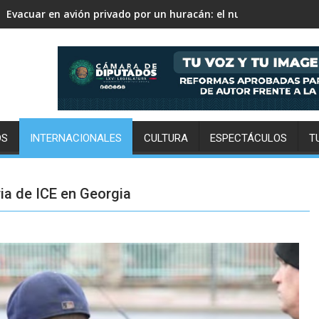
David Monreal vincula campo, seguridad y paz para Zacatecas
OS
INTERNACIONALES
CULTURA
ESPECTÁCULOS
T
ia de ICE en Georgia