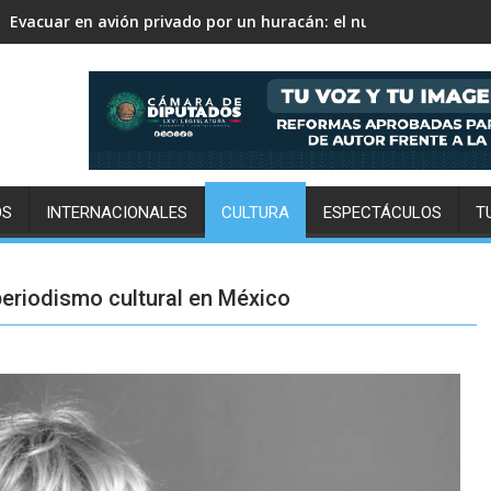
David Monreal vincula campo, seguridad y paz para Zacatecas
OS
INTERNACIONALES
CULTURA
ESPECTÁCULOS
T
periodismo cultural en México