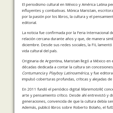
El periodismo cultural en México y América Latina p
influyentes y combativas. Mónica Maristain, escritora
por la pasión por los libros, la cultura y el pensami
editorial.
La noticia fue confirmada por la Feria Internacional 
relación cercana durante años y que, de manera simból
diciembre. Desde sus redes sociales, la FIL lamentó s
vida cultural del país.
Originaria de Argentina, Maristain llegó a México en
décadas dedicada a contar la cultura sin concesione
Contumancia
y
Playboy Latinoamérica
, y fue edito
impulsó coberturas profundas, críticas y alejadas de l
En 2011 fundó el periódico digital
MaremotoM
, conc
arte y pensamiento crítico. Desde ahí entrevistó y d
generaciones, convencida de que la cultura debía ser 
Además, publicó libros sobre Roberto Bolaño, el futbo