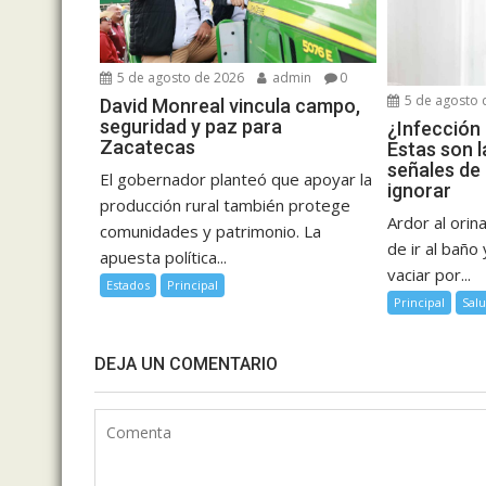
5 de agosto de 2026
admin
0
5 de agosto 
David Monreal vincula campo,
seguridad y paz para
¿Infección 
Zacatecas
Estas son l
señales de
El gobernador planteó que apoyar la
ignorar
producción rural también protege
Ardor al orin
comunidades y patrimonio. La
de ir al baño
apuesta política...
vaciar por...
Estados
Principal
Principal
Sal
DEJA UN COMENTARIO