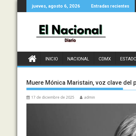
Saltar
jueves, agosto 6, 2026
Entradas recientes
al
contenido
INICIO
NACIONAL
CDMX
ESTAD
Muere Mónica Maristain, voz clave del 
17 de diciembre de 2025
admin