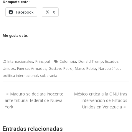
Comparte esto:
Facebook
X
Me gusta esto:
,
,
,
Internacionales
Principal
Colombia
Donald Trump
Estados
,
,
,
,
,
Unidos
Fuerzas Armadas
Gustavo Petro
Marco Rubio
Narcotráfico
,
política internacional
soberanía
Navegación
Maduro se declara inocente
México critica a la ONU tras
de
ante tribunal federal de Nueva
intervención de Estados
entradas
York
Unidos en Venezuela
Entradas relacionadas