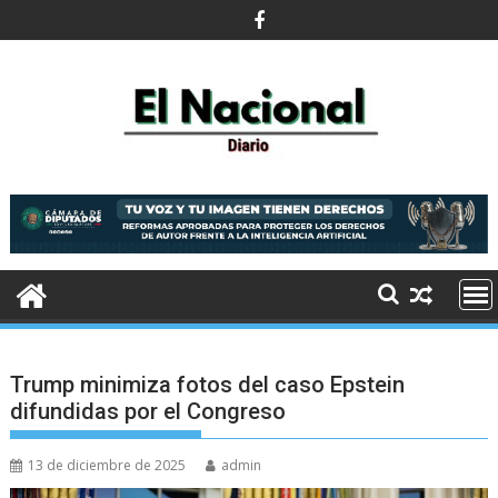
Saltar
al
contenido
Trump minimiza fotos del caso Epstein
difundidas por el Congreso
13 de diciembre de 2025
admin