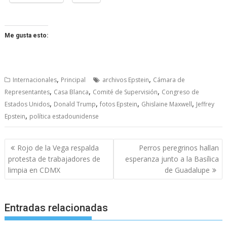
Me gusta esto:
,
,
Internacionales
Principal
archivos Epstein
Cámara de
,
,
,
Representantes
Casa Blanca
Comité de Supervisión
Congreso de
,
,
,
,
Estados Unidos
Donald Trump
fotos Epstein
Ghislaine Maxwell
Jeffrey
,
Epstein
política estadounidense
Navegación
Rojo de la Vega respalda
Perros peregrinos hallan
de
protesta de trabajadores de
esperanza junto a la Basílica
entradas
limpia en CDMX
de Guadalupe
Entradas relacionadas