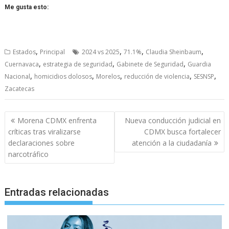
Me gusta esto:
,
,
,
,
Estados
Principal
2024 vs 2025
71.1%
Claudia Sheinbaum
,
,
,
Cuernavaca
estrategia de seguridad
Gabinete de Seguridad
Guardia
,
,
,
,
,
Nacional
homicidios dolosos
Morelos
reducción de violencia
SESNSP
Zacatecas
Navegación
Morena CDMX enfrenta
Nueva conducción judicial en
de
críticas tras viralizarse
CDMX busca fortalecer
entradas
declaraciones sobre
atención a la ciudadanía
narcotráfico
Entradas relacionadas