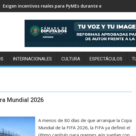
Sheinbaum despliega Guardia Nacional para exportar aguacate
Exigen incentivos reales para PyMEs durante el Parlamento Juv
OS
INTERNACIONALES
CULTURA
ESPECTÁCULOS
T
ara Mundial 2026
A menos de 80 días de que arranque la Copa
Mundial de la FIFA 2026, la FIFA ya definió el
último capítulo para quienes aún sueñan con