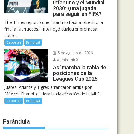
Infantino y el Mundial
2030: ¿una jugada
para seguir en FIFA?
The Times reportó que Infantino habría ofrecido la
final a Marruecos; FIFA negó cualquier promesa
sobre...
Deportes
Principal
5 de agosto de 2026
admin
0
Así marcha la tabla de
posiciones de la
Leagues Cup 2026
Juárez, Atlante y Tigres arrancaron arriba por
México; Charlotte lidera la clasificación de la MLS.
Deportes
Principal
Farándula