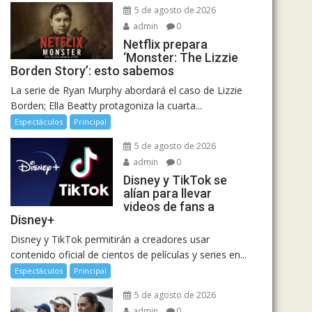
5 de agosto de 2026
admin
0
Netflix prepara
‘Monster: The Lizzie
Borden Story’: esto sabemos
La serie de Ryan Murphy abordará el caso de Lizzie
Borden; Ella Beatty protagoniza la cuarta...
Espectáculos
Principal
5 de agosto de 2026
admin
0
Disney y TikTok se
alían para llevar
videos de fans a
Disney+
Disney y TikTok permitirán a creadores usar
contenido oficial de cientos de películas y series en...
Espectáculos
Principal
5 de agosto de 2026
admin
0