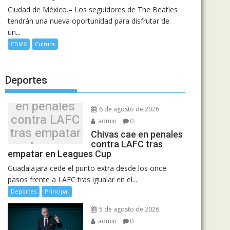
Ciudad de México.– Los seguidores de The Beatles
tendrán una nueva oportunidad para disfrutar de
un...
CDMX
Cultura
Deportes
Chivas cae
en penales
6 de agosto de 2026
contra LAFC
admin
0
tras empatar
Chivas cae en penales
contra LAFC tras
en Leagues
empatar en Leagues Cup
Cup
Guadalajara cede el punto extra desde los once
pasos frente a LAFC tras igualar en el...
Deportes
Principal
5 de agosto de 2026
admin
0