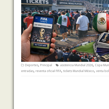
,
,
Deportes
Principal
asistencia Mundial 2026
Copa Mun
,
,
,
entradas
reventa oficial FIFA
tickets Mundial México
venta bol