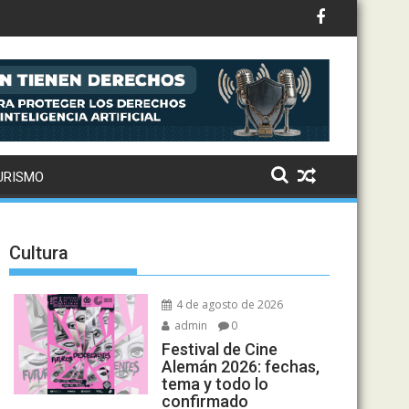
 michoacano y descarta visita del Papa León XIV
enil
URISMO
Cultura
4 de agosto de 2026
admin
0
Festival de Cine
Alemán 2026: fechas,
tema y todo lo
confirmado