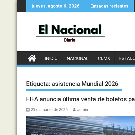
Saltar
jueves, agosto 6, 2026
Entradas recientes
al
contenido
INICIO
NACIONAL
CDMX
ESTAD
Etiqueta:
asistencia Mundial 2026
FIFA anuncia última venta de boletos p
25 de marzo de 2026
admin