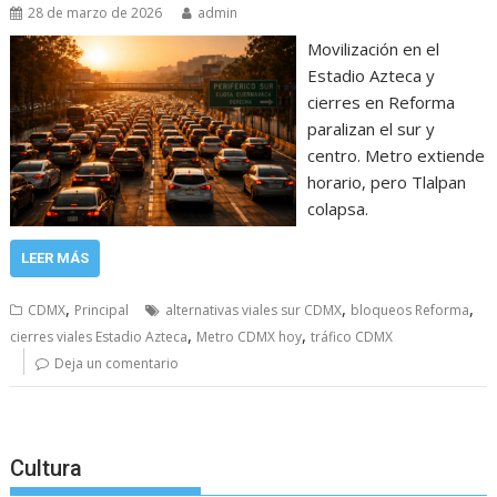
28 de marzo de 2026
admin
Movilización en el
Estadio Azteca y
cierres en Reforma
paralizan el sur y
centro. Metro extiende
horario, pero Tlalpan
colapsa.
LEER MÁS
,
,
,
CDMX
Principal
alternativas viales sur CDMX
bloqueos Reforma
,
,
cierres viales Estadio Azteca
Metro CDMX hoy
tráfico CDMX
Deja un comentario
Cultura