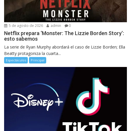
5 de agosto de 2026
admin
0
Netflix prepara ‘Monster: The Lizzie Borden Story’:
esto sabemos
La serie de Ryan Murphy abordará el caso de Lizzie Borden; Ella
Beatty protagoniza la cuarta...
Espectáculos
Principal