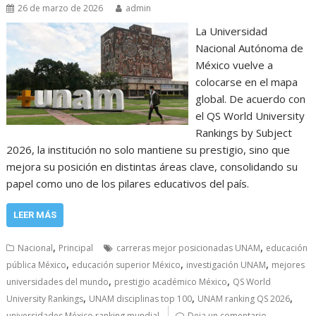
26 de marzo de 2026
admin
La Universidad
Nacional Autónoma de
México vuelve a
colocarse en el mapa
global. De acuerdo con
el QS World University
Rankings by Subject
2026, la institución no solo mantiene su prestigio, sino que
mejora su posición en distintas áreas clave, consolidando su
papel como uno de los pilares educativos del país.
LEER MÁS
,
,
Nacional
Principal
carreras mejor posicionadas UNAM
educación
,
,
,
pública México
educación superior México
investigación UNAM
mejores
,
,
universidades del mundo
prestigio académico México
QS World
,
,
,
University Rankings
UNAM disciplinas top 100
UNAM ranking QS 2026
universidades México ranking mundial
Deja un comentario