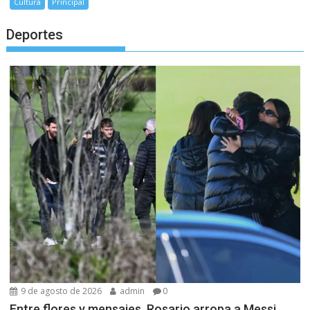
Cultura
Principal
Deportes
9 de agosto de 2026
admin
0
Entre flores y mensajes, Rosario arropa a Messi